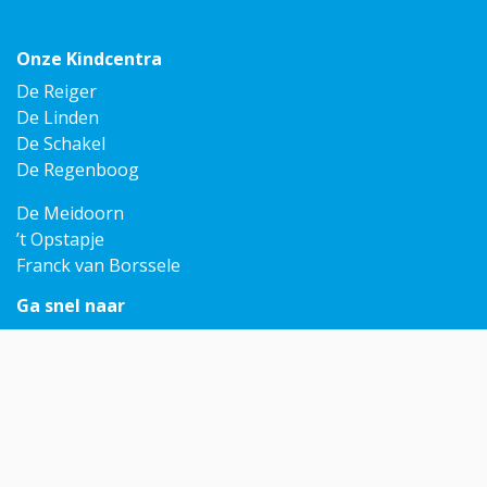
Onze Kindcentra
De Reiger
De Linden
De Schakel
De Regenboog
De Meidoorn
’t Opstapje
Franck van Borssele
Ga snel naar
Mijn Omnis
Contact
Rondleiding
Contact
info@omnisscholen.nl