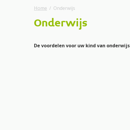
Home
Onderwijs
Onderwijs
De voordelen voor uw kind van onderwijs
De nauwe samenwerking tussen onderw
groeien en te leren
In kleine, leeftijdsgemengde klassen k
Enthousiaste en betrokken teams
De 5 gelijke schooldagen van 8.30 uur 
Uw kind eet tussen de middag met de lee
Veel aandacht voor mediawijsheid en 
Uw kind krijgt dankzij digitale hulpmid
Uw kind bespreekt samen met de leerkr
Uw kind gaat op de uitdagende buiten