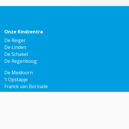
Onze Kindcentra
De Reiger
De Linden
De Schakel
De Regenboog
De Meidoorn
’t Opstapje
Franck van Borssele
Ga snel naar
Mijn Omnis
Contact
Rondleiding